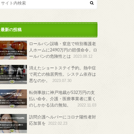
最新の投稿
ロールパン誤嚥・窒息で特別養護老
人ホームに2490万円の賠償命令。ロ
ールパンの危険性とは
2023.08.12
消えたショートステイ予約。熱中症
で死亡の独居男性。システム依存は
悪なのか。
2023.07.30
転倒事故に神戸地裁が532万円の支
払い命令。介護・医療事業者に重く
のしかかる法の無知。
2022.11.03
訪問介護ヘルパーにコロナ陽性者対
応加算を
2022.02.23