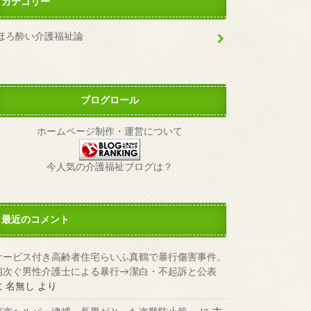
カテゴリー
ほろ酔い介護福祉論
ブログロール
ホームページ制作・運営について
今人気の介護福祉ブログは？
最近のコメント
サービス付き高齢者住宅らいふ真鶴で暴行傷害事件。
相次ぐ男性介護士による暴行→潔白・不起訴と公表
に
名無し
より