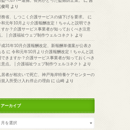
窃盗ヘルパー逮捕。長男がとった盗難防止策。
に
吉
元俊司
より
財務省、しつこく介護サービスの値下げを要求。
に
令和元年10月より介護報酬改定！ちゃんと説明でき
ますか？介護サービス事業者が知っておくべき注意
点。 | 介護福祉ウェブ制作ウェルコネクト
より
平成31年10月介護報酬改定、新報酬単価案が公表さ
れる
に
令和元年10月より介護報酬改定！ちゃんと説
明できますか？介護サービス事業者が知っておくべき
注意点。 | 介護福祉ウェブ制作ウェルコネクト
より
入居者が相次いで死亡、神戸海岸特養ケアセンターの
新規入所受け入れ停止の理由
に
山崎
より
アーカイブ