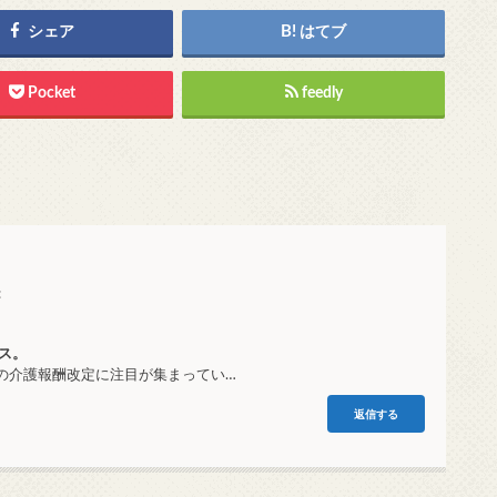
シェア
はてブ
Pocket
feedly
:
ス。
の介護報酬改定に注目が集まってい…
返信する