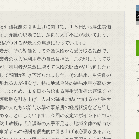
る介護報酬の引き上げに向けて、１８日から厚生労働
す。介護の現場では、深刻な人手不足が続いており、
結びつけるが最大の焦点になっています。
者が、その対価として介護保険から受け取る報酬で、
業者の収入や利用者の自己負担は、この額によって決
が、利用者が急激に増えて保険の財政がひっ迫したた
して報酬が引き下げられました。その結果、重労働の
離れる人が相次ぎ、特に地域全体の給与水準が高い大
。このため、１８日から始まる厚生労働省の審議会で
護報酬を引き上げ、人材の確保に結びつけるかが最大
職の人たちの給与水準や事業所の経営状況などを詳し
めることにしています。今回の改定のポイントについ
紘士教授は「介護職の人手不足は、地域全体の給与水
事業者への報酬を優先的に引き上げる必要がある。た