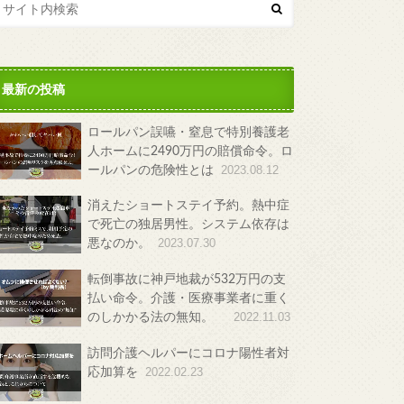
最新の投稿
ロールパン誤嚥・窒息で特別養護老
人ホームに2490万円の賠償命令。ロ
ールパンの危険性とは
2023.08.12
消えたショートステイ予約。熱中症
で死亡の独居男性。システム依存は
悪なのか。
2023.07.30
転倒事故に神戸地裁が532万円の支
払い命令。介護・医療事業者に重く
のしかかる法の無知。
2022.11.03
訪問介護ヘルパーにコロナ陽性者対
応加算を
2022.02.23