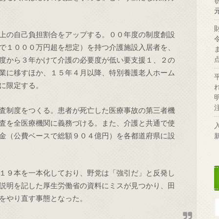
上の自己負担割合をアップする。００年度の制度創設
で１０００万円超を想定）を持つ介護施設入居者を、
度から３年かけて介護の必要度が低い要支援１、２の
業に移すほか、１５年４月以降、特別養護老人ホーム
に限定する。
査制度をつくる。患者が死亡した医療事故の第三者機
査を全医療機関に義務づける。また、介護と共通で使
金（公費ベースで総額９０４億円）を各都道府県に設
１９本を一本化しており、野党は「強引だ」と反発し
説明を記した厚生労働省の資料にミスが見つかり、田
をやり直す事態となった。