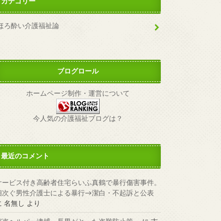
カテゴリー
ほろ酔い介護福祉論
ブログロール
ホームページ制作・運営について
今人気の介護福祉ブログは？
最近のコメント
サービス付き高齢者住宅らいふ真鶴で暴行傷害事件。
相次ぐ男性介護士による暴行→潔白・不起訴と公表
に
名無し
より