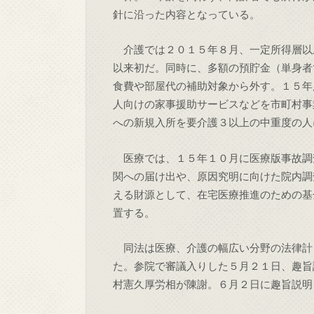
針に沿った内容となっている。
介護では２０１５年８月、一定所得層以
以来初だ。同時に、多額の預貯金（単身者
食費や部屋代の補助対象から外す。１５年
人向けの家事援助サービスなどを市町村事
への新規入所を要介護３以上の中重度の人
医療では、１５年１０月に医療版事故調
関への届け出や、原因究明に向けた院内調
える財源として、在宅医療推進のための基
置する。
同法は医療、介護の幅広い分野の法律計
た。参院で審議入りした５月２１日、趣旨
村憲久厚労相が陳謝。６月２日に趣旨説明