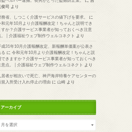
窃盗ヘルパー逮捕。長男がとった盗難防止策。
に
吉
元俊司
より
財務省、しつこく介護サービスの値下げを要求。
に
令和元年10月より介護報酬改定！ちゃんと説明でき
ますか？介護サービス事業者が知っておくべき注意
点。 | 介護福祉ウェブ制作ウェルコネクト
より
平成31年10月介護報酬改定、新報酬単価案が公表さ
れる
に
令和元年10月より介護報酬改定！ちゃんと説
明できますか？介護サービス事業者が知っておくべき
注意点。 | 介護福祉ウェブ制作ウェルコネクト
より
入居者が相次いで死亡、神戸海岸特養ケアセンターの
新規入所受け入れ停止の理由
に
山崎
より
アーカイブ