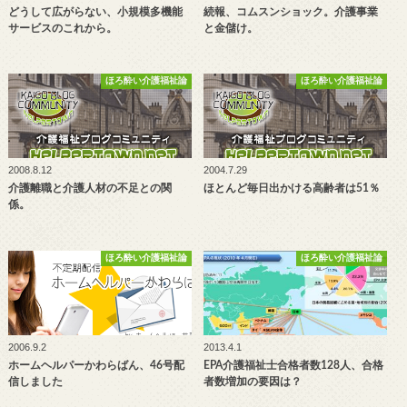
どうして広がらない、小規模多機能
続報、コムスンショック。介護事業
サービスのこれから。
と金儲け。
ほろ酔い介護福祉論
ほろ酔い介護福祉論
2008.8.12
2004.7.29
介護離職と介護人材の不足との関
ほとんど毎日出かける高齢者は51％
係。
ほろ酔い介護福祉論
ほろ酔い介護福祉論
2006.9.2
2013.4.1
ホームヘルパーかわらばん、46号配
EPA介護福祉士合格者数128人、合格
信しました
者数増加の要因は？