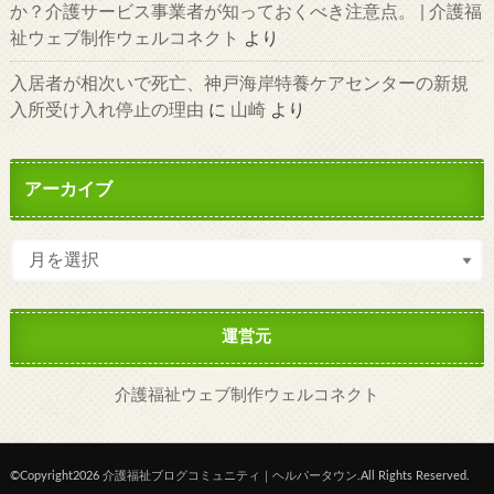
か？介護サービス事業者が知っておくべき注意点。 | 介護福
祉ウェブ制作ウェルコネクト
より
入居者が相次いで死亡、神戸海岸特養ケアセンターの新規
入所受け入れ停止の理由
に
山崎
より
アーカイブ
運営元
介護福祉ウェブ制作ウェルコネクト
©Copyright2026
介護福祉ブログコミュニティ｜ヘルパータウン
.All Rights Reserved.