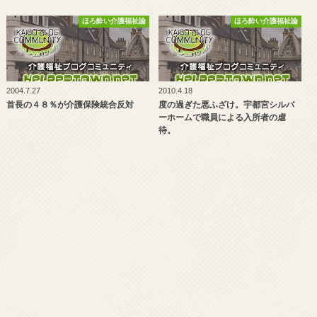
ほろ酔い介護福祉論
ほろ酔い介護福祉論
2004.7.27
2010.4.18
首長の４８％が介護保険統合反対
度の過ぎた悪ふざけ。宇都宮シルバ
ーホームで職員による入所者の虐
待。