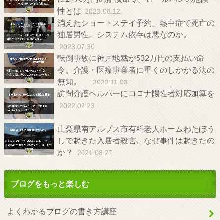
性とは
2023.08.12
消えたショートステイ予約。熱中症で死亡の
独居男性。システム依存は悪なのか。
2023.07.30
転倒事故に神戸地裁が532万円の支払い命
令。介護・医療事業者に重くのしかかる法の
無知。
2022.11.03
訪問介護ヘルパーにコロナ陽性者対応加算を
2022.02.23
山梨県南アルプス市有料老人ホームわたぼう
しで起きた入居者殺害。なぜ事件は起きたの
か？
2021.08.27
ブログをもっと楽しむ
よくわかるブログの書き方講座