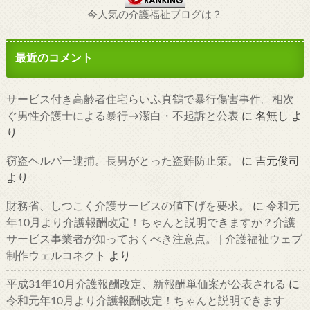
今人気の介護福祉ブログは？
最近のコメント
サービス付き高齢者住宅らいふ真鶴で暴行傷害事件。相次
ぐ男性介護士による暴行→潔白・不起訴と公表
に
名無し
よ
り
窃盗ヘルパー逮捕。長男がとった盗難防止策。
に
吉元俊司
より
財務省、しつこく介護サービスの値下げを要求。
に
令和元
年10月より介護報酬改定！ちゃんと説明できますか？介護
サービス事業者が知っておくべき注意点。 | 介護福祉ウェブ
制作ウェルコネクト
より
平成31年10月介護報酬改定、新報酬単価案が公表される
に
令和元年10月より介護報酬改定！ちゃんと説明できます