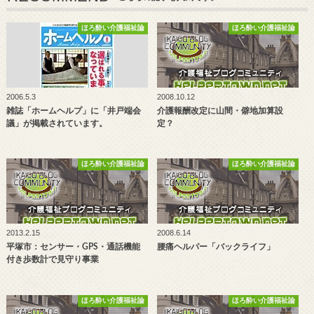
ほろ酔い介護福祉論
ほろ酔い介護福祉論
2006.5.3
2008.10.12
雑誌「ホームヘルプ」に「井戸端会
介護報酬改定に山間・僻地加算設
議」が掲載されています。
定？
ほろ酔い介護福祉論
ほろ酔い介護福祉論
2013.2.15
2008.6.14
平塚市：センサー・GPS・通話機能
腰痛ヘルパー「バックライフ」
付き歩数計で見守り事業
ほろ酔い介護福祉論
ほろ酔い介護福祉論