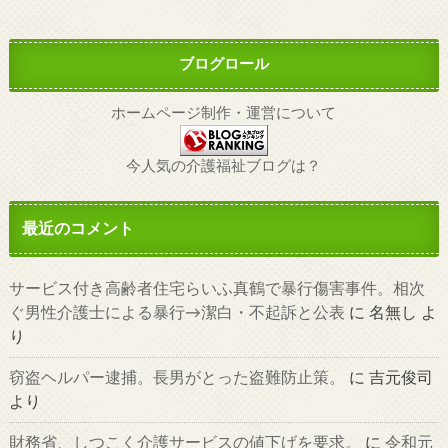
ブログロール
ホームページ制作・運営について
今人気の介護福祉ブログは？
最近のコメント
サービス付き高齢者住宅らいふ真鶴で暴行傷害事件。相次
ぐ男性介護士による暴行→潔白・不起訴と公表
に
名無し
よ
り
窃盗ヘルパー逮捕。長男がとった盗難防止策。
に
吉元俊司
より
財務省、しつこく介護サービスの値下げを要求。
に
令和元