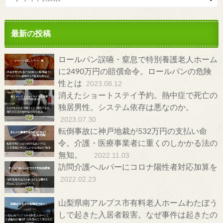
最新の投稿
ロールパン誤嚥・窒息で特別養護老人ホーム
に2490万円の賠償命令。ロールパンの危険
性とは
2023.08.12
消えたショートステイ予約。熱中症で死亡の
独居男性。システム依存は悪なのか。
2023.07.30
転倒事故に神戸地裁が532万円の支払い命
令。介護・医療事業者に重くのしかかる法の
無知。
2022.11.03
訪問介護ヘルパーにコロナ陽性者対応加算を
2022.02.23
山梨県南アルプス市有料老人ホームわたぼう
しで起きた入居者殺害。なぜ事件は起きたの