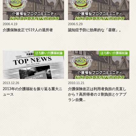
2006.4.19
2006.5.29
介護保険改正で519人の退所者
認知症予防に効果的な「昼寝」。
ほろ酔い介護福祉論
ほろ酔い介護福祉論
2013.12.26
2010.11.21
2013年の介護福祉を振り返る重大ニ
介護保険改正は利用者負担の見直し
ュース
から？高所得者の２割負担とケアプ
ラン自費…