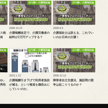
福祉論
ほろ酔い介護福祉論
ほろ酔い介護福祉論
2008.10.23
2008.8.5
ス桃
介護報酬改定で、介護労働者の
介護福祉士は訴える、これでい
発
給料が2万円アップする？
いのか日本の介護！
福祉論
ほろ酔い介護福祉論
ほろ酔い介護福祉論
2015.1.13
2006.10.12
ゆ」
介護報酬引き下げで利用者負担
障害者自立支援法、施設間の競
男性
が減る、という報道を鵜呑みに
争は起こりうるのか？
していいのか。