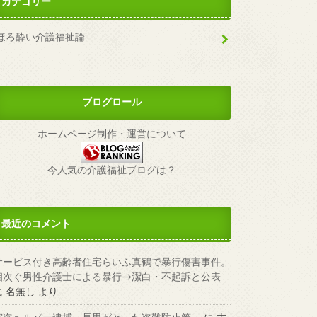
カテゴリー
ほろ酔い介護福祉論
ブログロール
ホームページ制作・運営について
今人気の介護福祉ブログは？
最近のコメント
サービス付き高齢者住宅らいふ真鶴で暴行傷害事件。
相次ぐ男性介護士による暴行→潔白・不起訴と公表
に
名無し
より