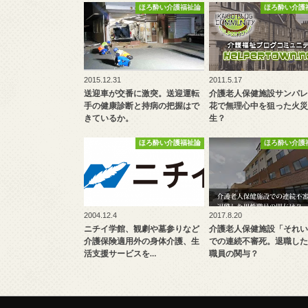
ほろ酔い介護福祉論
ほろ酔い介護
2015.12.31
2011.5.17
送迎車が交番に激突。送迎運転
介護老人保健施設サンパレ
手の健康診断と持病の把握はで
花で無理心中を狙った火災
きているか。
生？
ほろ酔い介護福祉論
ほろ酔い介護
2004.12.4
2017.8.20
ニチイ学館、観劇や墓参りなど
介護老人保健施設「それい
介護保険適用外の身体介護、生
での連続不審死。退職した
活支援サービスを…
職員の関与？