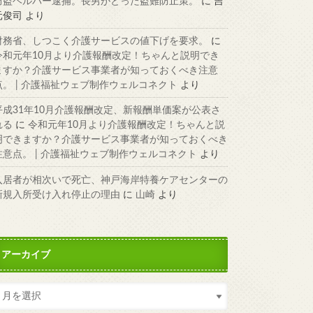
窃盗ヘルパー逮捕。長男がとった盗難防止策。
に
吉
元俊司
より
財務省、しつこく介護サービスの値下げを要求。
に
令和元年10月より介護報酬改定！ちゃんと説明でき
ますか？介護サービス事業者が知っておくべき注意
点。 | 介護福祉ウェブ制作ウェルコネクト
より
平成31年10月介護報酬改定、新報酬単価案が公表さ
れる
に
令和元年10月より介護報酬改定！ちゃんと説
明できますか？介護サービス事業者が知っておくべき
注意点。 | 介護福祉ウェブ制作ウェルコネクト
より
入居者が相次いで死亡、神戸海岸特養ケアセンターの
新規入所受け入れ停止の理由
に
山崎
より
アーカイブ