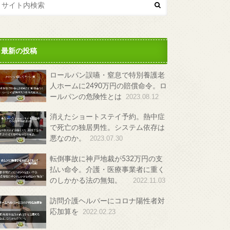
最新の投稿
ロールパン誤嚥・窒息で特別養護老
人ホームに2490万円の賠償命令。ロ
ールパンの危険性とは
2023.08.12
消えたショートステイ予約。熱中症
で死亡の独居男性。システム依存は
悪なのか。
2023.07.30
転倒事故に神戸地裁が532万円の支
払い命令。介護・医療事業者に重く
のしかかる法の無知。
2022.11.03
訪問介護ヘルパーにコロナ陽性者対
応加算を
2022.02.23