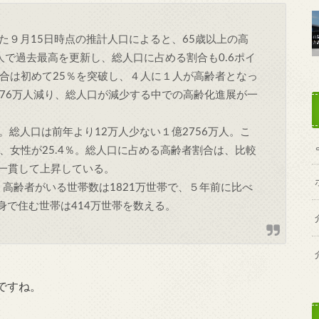
９月15日時点の推計人口によると、65歳以上の高
万人で過去最高を更新し、総人口に占める割合も0.6ポイ
割合は初めて25％を突破し、４人に１人が高齢者となっ
より76万人減り、総人口が減少する中での高齢化進展が一
総人口は前年より12万人少ない１億2756万人。こ
％、女性が25.4％。総人口に占める高齢者割合は、比較
ら一貫して上昇している。
高齢者がいる世帯数は1821万世帯で、５年前に比べ
身で住む世帯は414万世帯を数える。
ですね。