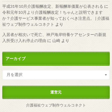
平成31年10月介護報酬改定、新報酬単価案が公表される
に
令和元年10月より介護報酬改定！ちゃんと説明できます
か？介護サービス事業者が知っておくべき注意点。 | 介護福
祉ウェブ制作ウェルコネクト
より
入居者が相次いで死亡、神戸海岸特養ケアセンターの新規
入所受け入れ停止の理由
に
山崎
より
アーカイブ
運営元
介護福祉ウェブ制作ウェルコネクト