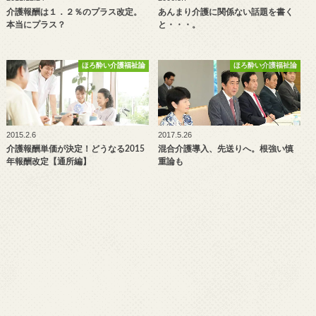
介護報酬は１．２％のプラス改定。
あんまり介護に関係ない話題を書く
本当にプラス？
と・・・。
ほろ酔い介護福祉論
ほろ酔い介護福祉論
2015.2.6
2017.5.26
介護報酬単価が決定！どうなる2015
混合介護導入、先送りへ。根強い慎
年報酬改定【通所編】
重論も