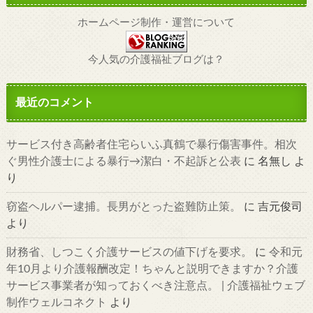
ホームページ制作・運営について
今人気の介護福祉ブログは？
最近のコメント
サービス付き高齢者住宅らいふ真鶴で暴行傷害事件。相次
ぐ男性介護士による暴行→潔白・不起訴と公表
に
名無し
よ
り
窃盗ヘルパー逮捕。長男がとった盗難防止策。
に
吉元俊司
より
財務省、しつこく介護サービスの値下げを要求。
に
令和元
年10月より介護報酬改定！ちゃんと説明できますか？介護
サービス事業者が知っておくべき注意点。 | 介護福祉ウェブ
制作ウェルコネクト
より