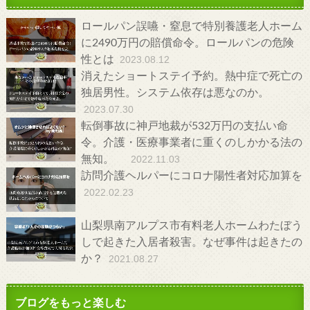
ロールパン誤嚥・窒息で特別養護老人ホーム
に2490万円の賠償命令。ロールパンの危険
性とは
2023.08.12
消えたショートステイ予約。熱中症で死亡の
独居男性。システム依存は悪なのか。
2023.07.30
転倒事故に神戸地裁が532万円の支払い命
令。介護・医療事業者に重くのしかかる法の
無知。
2022.11.03
訪問介護ヘルパーにコロナ陽性者対応加算を
2022.02.23
山梨県南アルプス市有料老人ホームわたぼう
しで起きた入居者殺害。なぜ事件は起きたの
か？
2021.08.27
ブログをもっと楽しむ