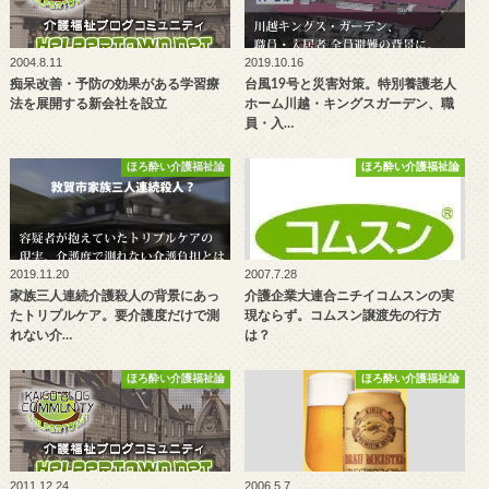
2004.8.11
2019.10.16
痴呆改善・予防の効果がある学習療
台風19号と災害対策。特別養護老人
法を展開する新会社を設立
ホーム川越・キングスガーデン、職
員・入…
ほろ酔い介護福祉論
ほろ酔い介護福祉論
2019.11.20
2007.7.28
家族三人連続介護殺人の背景にあっ
介護企業大連合ニチイコムスンの実
たトリプルケア。要介護度だけで測
現ならず。コムスン譲渡先の行方
れない介…
は？
ほろ酔い介護福祉論
ほろ酔い介護福祉論
2011.12.24
2006.5.7