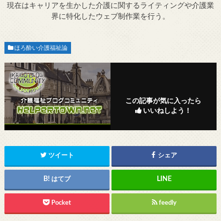
現在はキャリアを生かした介護に関するライティングや介護業
界に特化したウェブ制作業を行う。
ほろ酔い介護福祉論
この記事が気に入ったら
いいねしよう！
ツイート
シェア
はてブ
Pocket
feedly