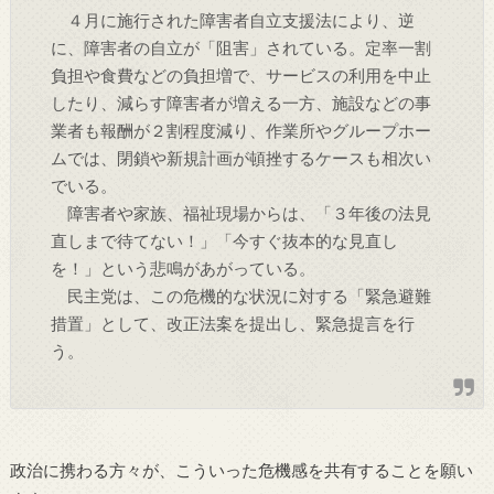
４月に施行された障害者自立支援法により、逆
に、障害者の自立が「阻害」されている。定率一割
負担や食費などの負担増で、サービスの利用を中止
したり、減らす障害者が増える一方、施設などの事
業者も報酬が２割程度減り、作業所やグループホー
ムでは、閉鎖や新規計画が頓挫するケースも相次い
でいる。
障害者や家族、福祉現場からは、「３年後の法見
直しまで待てない！」「今すぐ抜本的な見直し
を！」という悲鳴があがっている。
民主党は、この危機的な状況に対する「緊急避難
措置」として、改正法案を提出し、緊急提言を行
う。
政治に携わる方々が、こういった危機感を共有することを願い