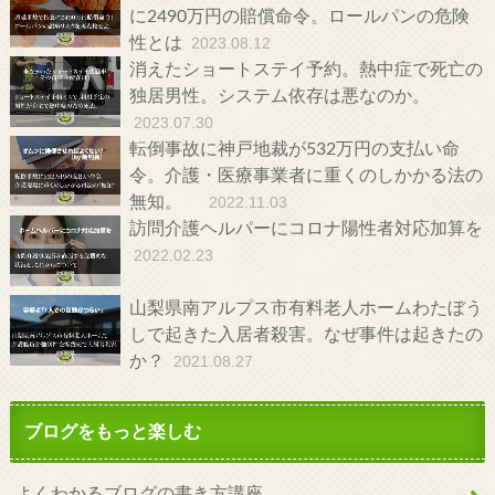
に2490万円の賠償命令。ロールパンの危険
性とは
2023.08.12
消えたショートステイ予約。熱中症で死亡の
独居男性。システム依存は悪なのか。
2023.07.30
転倒事故に神戸地裁が532万円の支払い命
令。介護・医療事業者に重くのしかかる法の
無知。
2022.11.03
訪問介護ヘルパーにコロナ陽性者対応加算を
2022.02.23
山梨県南アルプス市有料老人ホームわたぼう
しで起きた入居者殺害。なぜ事件は起きたの
か？
2021.08.27
ブログをもっと楽しむ
よくわかるブログの書き方講座