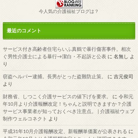
今人気の介護福祉ブログは？
最近のコメント
サービス付き高齢者住宅らいふ真鶴で暴行傷害事件。相次
ぐ男性介護士による暴行→潔白・不起訴と公表
に
名無し
よ
り
窃盗ヘルパー逮捕。長男がとった盗難防止策。
に
吉元俊司
より
財務省、しつこく介護サービスの値下げを要求。
に
令和元
年10月より介護報酬改定！ちゃんと説明できますか？介護
サービス事業者が知っておくべき注意点。 | 介護福祉ウェブ
制作ウェルコネクト
より
平成31年10月介護報酬改定、新報酬単価案が公表される
に