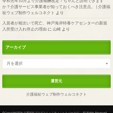
令和元年10月より介護報酬改定！ちゃんと説明できます
か？介護サービス事業者が知っておくべき注意点。 | 介護福
祉ウェブ制作ウェルコネクト
より
入居者が相次いで死亡、神戸海岸特養ケアセンターの新規
入所受け入れ停止の理由
に
山崎
より
アーカイブ
運営元
介護福祉ウェブ制作ウェルコネクト
©Copyright2026
介護福祉ブログコミュニティ｜ヘルパータウン
.All Rights Reserved.