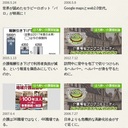
2006.5.24
2006.5.8
世界が認めたセラピーロボット「パ
Google mapsとweb2.0世代。
ロ」が映画に！
ほろ酔い介護福祉論
ほろ酔い介護福祉論
2015.1.13
2012.7.12
介護報酬引き下げで利用者負担が減
訪問中に背中を包丁で切りつけられ
る、という報道を鵜呑みにしていい
るヘルパー。ヘルパーが身を守るた
のか。
めに。
ほろ酔い介護福祉論
ほろ酔い介護福祉論
2007.6.4
2006.7.27
介護は3K職場ではなく、4K職場であ
日本よりも危機的な高齢化社会がす
る。
ぐ近くに。