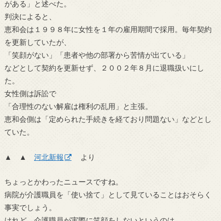
がある」と述べた。
判決によると、
恵和会は１９９８年に女性を１年の雇用期間で採用。毎年契約
を更新していたが、
「笑顔がない」「患者や他の部署から苦情が出ている」
などとして契約を更新せず、２００２年８月に退職扱いにし
た。
女性側は訴訟で
「合理性のない解雇は権利の乱用」と主張。
恵和会側は「定められた手続きを経ており問題ない」などとし
ていた。
▲ ▲
河北新報
より
ちょっとかわったニュースですね。
病院が介護職員を「使い捨て」として見ていることはおそらく
事実でしょう。
けれど、介護職員が実際に笑顔をしないというのは、