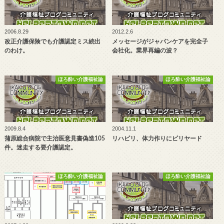
2006.8.29
2012.2.6
改正介護保険でも介護認定ミス続出
メッセージがジャパンケアを完全子
のわけ。
会社化。業界再編の波？
ほろ酔い介護福祉論
ほろ酔い介護福祉論
2009.8.4
2004.11.1
蒲原総合病院で主治医意見書偽造105
リハビリ、体力作りにビリヤード
件。迷走する要介護認定。
ほろ酔い介護福祉論
ほろ酔い介護福祉論