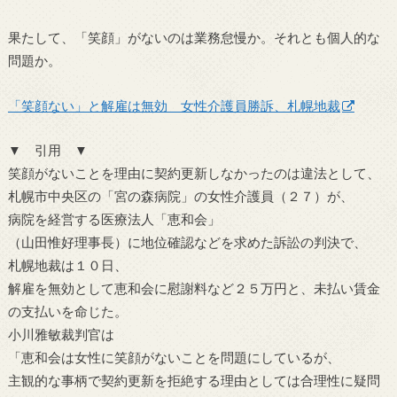
果たして、「笑顔」がないのは業務怠慢か。それとも個人的な
問題か。
「笑顔ない」と解雇は無効 女性介護員勝訴、札幌地裁
▼ 引用 ▼
笑顔がないことを理由に契約更新しなかったのは違法として、
札幌市中央区の「宮の森病院」の女性介護員（２７）が、
病院を経営する医療法人「恵和会」
（山田惟好理事長）に地位確認などを求めた訴訟の判決で、
札幌地裁は１０日、
解雇を無効として恵和会に慰謝料など２５万円と、未払い賃金
の支払いを命じた。
小川雅敏裁判官は
「恵和会は女性に笑顔がないことを問題にしているが、
主観的な事柄で契約更新を拒絶する理由としては合理性に疑問