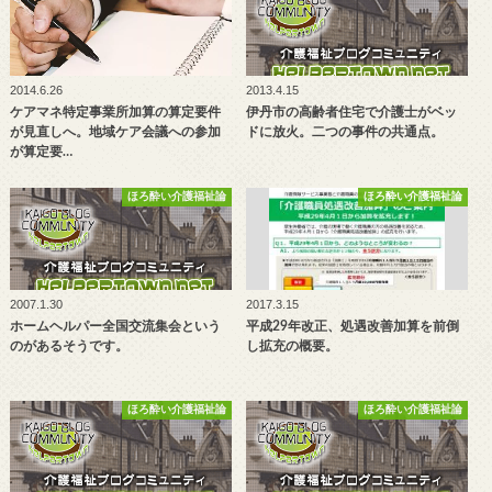
2014.6.26
2013.4.15
ケアマネ特定事業所加算の算定要件
伊丹市の高齢者住宅で介護士がベッ
が見直しへ。地域ケア会議への参加
ドに放火。二つの事件の共通点。
が算定要…
ほろ酔い介護福祉論
ほろ酔い介護福祉論
2007.1.30
2017.3.15
ホームヘルパー全国交流集会という
平成29年改正、処遇改善加算を前倒
のがあるそうです。
し拡充の概要。
ほろ酔い介護福祉論
ほろ酔い介護福祉論