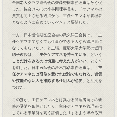
全国老人クラブ連合会の齊藤秀樹常務理事はそう促
した。協会けんぽの小林剛理事長も、「ケアマネの
資質を向上させる観点から、主任ケアマネが管理者
となるように進めていくべき」と要請した。
一方、日本慢性期医療協会の武久洋三会長は、「主
任ケアマネでなくても仕事ができる人なら管理者に
なってもらいたい」と主張。慶応大学大学院の堀田
聰子教授は、「
主任ケアマネを持っている、という
ことだけをみるのは慎重に考えた方がいい
」とくぎ
を刺した。日本医師会の鈴木邦彦常任理事は、「
主
任ケアマネには研修を受ければ誰でもなれる。資質
や技能のない人を排除する仕組みが必要
」と注文を
つけた。
このほか、主任ケアマネとは異なる管理者向けの研
修の受講を条件としたり、主任ケアマネを管理者に
している事業所を高く評価したりするよう求める声