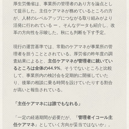
厚生労働省は、事業所の管理者のあり方を論点とし
て提示した。主任ケアマネが務めているところの方
が、人材のレベルアップにつながる取り組みがより
活発に行われている ー 。そんなデータも紹介し、改
革の方向性を示唆した。秋にも判断を下す予定。
現行の運営基準では、常勤のケアマネが事業所の管
理者を担うこととされている。厚労省の昨年度の調
査結果によると、
主任ケアマネが管理者に就いてい
るところは全体の44.9%
。そうでないところと比較
して、事業所内の検討会を定期的に開催していた
り、後輩の相談に乗る時間を設けていたりする割合
が高いと報告されている。
「主任ケアマネには誰でもなれる」
「一定の経過期間が必要だが、『
管理者イコール主
任ケアマネ
』としていく方向が妥当ではないか」。