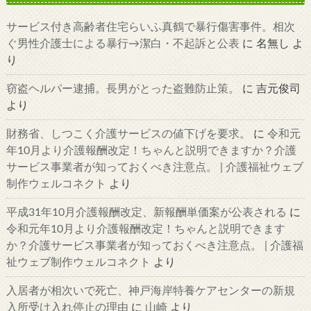
サービス付き高齢者住宅らいふ真鶴で暴行傷害事件。相次
ぐ男性介護士による暴行→潔白・不起訴と公表
に
名無し
よ
り
窃盗ヘルパー逮捕。長男がとった盗難防止策。
に
吉元俊司
より
財務省、しつこく介護サービスの値下げを要求。
に
令和元
年10月より介護報酬改定！ちゃんと説明できますか？介護
サービス事業者が知っておくべき注意点。 | 介護福祉ウェブ
制作ウェルコネクト
より
平成31年10月介護報酬改定、新報酬単価案が公表される
に
令和元年10月より介護報酬改定！ちゃんと説明できます
か？介護サービス事業者が知っておくべき注意点。 | 介護福
祉ウェブ制作ウェルコネクト
より
入居者が相次いで死亡、神戸海岸特養ケアセンターの新規
入所受け入れ停止の理由
に
山崎
より