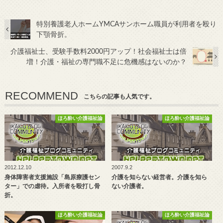
特別養護老人ホームYMCAサンホーム職員が利用者を殴り
下顎骨折。
介護福祉士、受験手数料2000円アップ！社会福祉士は倍
増！介護・福祉の専門職不足に危機感はないのか？
RECOMMEND
こちらの記事も人気です。
ほろ酔い介護福祉論
ほろ酔い介護福祉論
2012.12.10
2007.9.2
身体障害者支援施設「島原療護セン
介護を知らない経営者。介護を知ら
ター」での虐待。入所者を殴打し骨
ない介護者。
折。
ほろ酔い介護福祉論
ほろ酔い介護福祉論