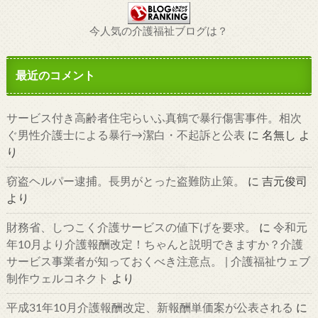
今人気の介護福祉ブログは？
最近のコメント
サービス付き高齢者住宅らいふ真鶴で暴行傷害事件。相次
ぐ男性介護士による暴行→潔白・不起訴と公表
に
名無し
よ
り
窃盗ヘルパー逮捕。長男がとった盗難防止策。
に
吉元俊司
より
財務省、しつこく介護サービスの値下げを要求。
に
令和元
年10月より介護報酬改定！ちゃんと説明できますか？介護
サービス事業者が知っておくべき注意点。 | 介護福祉ウェブ
制作ウェルコネクト
より
平成31年10月介護報酬改定、新報酬単価案が公表される
に