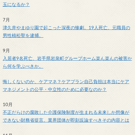
玉になるか？
7月
津久井やまゆり園で起こった深夜の惨劇。19人死亡、元職員の
男性植松聖を逮捕。
9月
入居者9名死亡、岩手県岩泉町グループホーム楽ん楽んの被害か
ら何を学ぶべきか。
悔しくないのか、ケアマネ？ケアプラン自己負担は本当にケア
マネジメントの公平・中立性のために必要なのか？
10月
不正だらけの腐敗した介護保険制度が生まれる未来しか想像が
できない財務省提言。業界団体が即刻反論すべきその内容とは