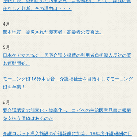
逆転判決。認知症男性JR事故死、監督義務について、家族の責
任なしと判断。その理由は・・・
4月
熊本地震、被災された障害者・高齢者の安否は。
5月
日本ケアマネ協会、居宅介護支援費の利用者負担導入反対の署
名運動開始。
モーニング娘’16鈴木香音、介護福祉士を目指すしてモーニング
娘を卒業！
6月
要介護認定の簡素化・効率化へ。コピペの主治医意見書に報酬
を支払う価値はあるのか
介護ロボット導入施設の介護報酬に加算。18年度介護報酬の目