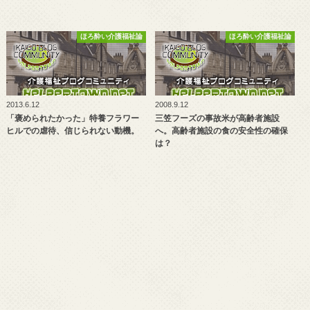
ほろ酔い介護福祉論
ほろ酔い介護福祉論
2013.6.12
2008.9.12
「褒められたかった」特養フラワー
三笠フーズの事故米が高齢者施設
ヒルでの虐待、信じられない動機。
へ。高齢者施設の食の安全性の確保
は？