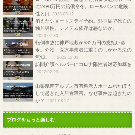
に2490万円の賠償命令。ロールパンの危険
性とは
2023.08.12
消えたショートステイ予約。熱中症で死亡の
独居男性。システム依存は悪なのか。
2023.07.30
転倒事故に神戸地裁が532万円の支払い命
令。介護・医療事業者に重くのしかかる法の
無知。
2022.11.03
訪問介護ヘルパーにコロナ陽性者対応加算を
2022.02.23
山梨県南アルプス市有料老人ホームわたぼう
しで起きた入居者殺害。なぜ事件は起きたの
か？
2021.08.27
ブログをもっと楽しむ