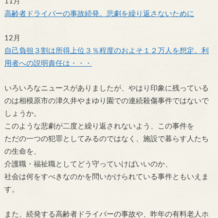
11月
高齢者ドライバーの事故続発。悲劇を繰り返さないために
12月
自己負担３割は所得上位３％程度のおよそ１２万人を想定。利
用者への説明責任は・・・
いろいろなニュースがありましたが、やはり印象に残っている
のは相模原市の津久井やまゆり園での連続殺傷事件ではないで
しょうか。
このような悲劇が二度と繰り返されないよう、この事件を
ただの一つの犯罪としてみるのではなく、施設で暮らす人たち
の生命を、
介護職・福祉職としてどう守っていけばいいのか、
社会は何をすべきなのかを問いかけられている事件ともいえま
す。
また、続発する高齢者ドライバーの事故や、昨年の有料老人ホ