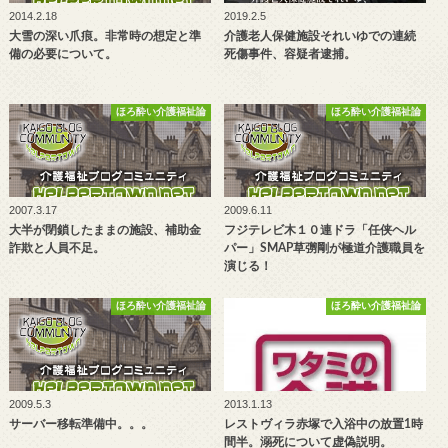
2014.2.18
2019.2.5
大雪の深い爪痕。非常時の想定と準
介護老人保健施設それいゆでの連続
備の必要について。
死傷事件、容疑者逮捕。
ほろ酔い介護福祉論
ほろ酔い介護福祉論
2007.3.17
2009.6.11
大半が閉鎖したままの施設、補助金
フジテレビ木１０連ドラ「任侠ヘル
詐欺と人員不足。
パー」SMAP草彅剛が極道介護職員を
演じる！
ほろ酔い介護福祉論
ほろ酔い介護福祉論
2009.5.3
2013.1.13
サーバー移転準備中。。。
レストヴィラ赤塚で入浴中の放置1時
間半。溺死について虚偽説明。