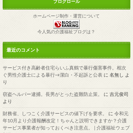
ブログロール
ホームページ制作・運営について
今人気の介護福祉ブログは？
最近のコメント
サービス付き高齢者住宅らいふ真鶴で暴行傷害事件。相次
ぐ男性介護士による暴行→潔白・不起訴と公表
に
名無し
よ
り
窃盗ヘルパー逮捕。長男がとった盗難防止策。
に
吉元俊司
より
財務省、しつこく介護サービスの値下げを要求。
に
令和元
年10月より介護報酬改定！ちゃんと説明できますか？介護
サービス事業者が知っておくべき注意点。 | 介護福祉ウェブ