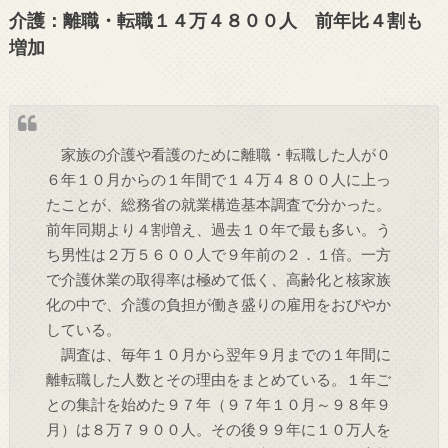
介護：離職・転職１４万４８００人 前年比４割も
増加
家族の介護や看護のために離職・転職した人が０
６年１０月からの１年間で１４万４８００人に上っ
たことが、総務省の就業構造基本調査で分かった。
前年同期より４割増え、過去１０年で最も多い。う
ち男性は２万５６００人で９年前の２．１倍。一方
で介護休業の取得率は極めて低く、高齢化と核家族
化の中で、介護の負担が働き盛りの雇用をおびやか
している。
調査は、毎年１０月から翌年９月までの１年間に
離転職した人数とその理由をまとめている。１年ご
との集計を始めた９７年（９７年１０月～９８年９
月）は８万７９００人。その後９９年に１０万人を