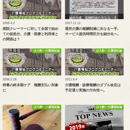
2008.4.2
2017.11.11
病院クレーマーに対して全国で始め
通所介護の報酬削減に次なる一手。
ての仮処分。介護・医療と利用者と
サービス提供時間区分を細分化へ。
の関係は？
ほろ酔い介護福祉論
ほろ酔い介護福祉論
2006.2.26
2011.6.4
特養の終末期ケア 報酬支払い対象
介護報酬・診療報酬のダブル改定は
に
予定通り実施の方向性へ。
ほろ酔い介護福祉論
ほろ酔い介護福祉論