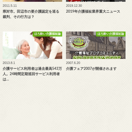
2011.5.11
2019.12.30
県対市。田辺市の要介護認定を巡る
2019年介護福祉業界重大ニュース
裁判、その行方は？
ほろ酔い介護福祉論
ほろ酔い介護福祉論
2013.8.1
2007.6.20
介護サービス利用者は過去最高543万
介護フェア2007が開催されます
人。24時間定期巡回サービス利用者
は…