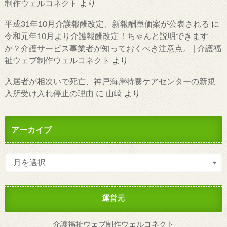
制作ウェルコネクト
より
平成31年10月介護報酬改定、新報酬単価案が公表される
に
令和元年10月より介護報酬改定！ちゃんと説明できます
か？介護サービス事業者が知っておくべき注意点。 | 介護福
祉ウェブ制作ウェルコネクト
より
入居者が相次いで死亡、神戸海岸特養ケアセンターの新規
入所受け入れ停止の理由
に
山崎
より
アーカイブ
運営元
介護福祉ウェブ制作ウェルコネクト