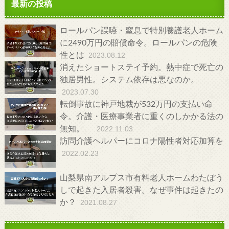
最新の投稿
ロールパン誤嚥・窒息で特別養護老人ホーム
に2490万円の賠償命令。ロールパンの危険
性とは
2023.08.12
消えたショートステイ予約。熱中症で死亡の
独居男性。システム依存は悪なのか。
2023.07.30
転倒事故に神戸地裁が532万円の支払い命
令。介護・医療事業者に重くのしかかる法の
無知。
2022.11.03
訪問介護ヘルパーにコロナ陽性者対応加算を
2022.02.23
山梨県南アルプス市有料老人ホームわたぼう
しで起きた入居者殺害。なぜ事件は起きたの
か？
2021.08.27