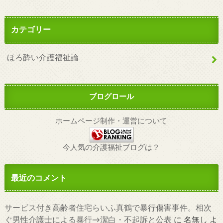
カテゴリー
ほろ酔い介護福祉論
ブログロール
ホームページ制作・運営について
今人気の介護福祉ブログは？
最近のコメント
サービス付き高齢者住宅らいふ真鶴で暴行傷害事件。相次
ぐ男性介護士による暴行→潔白・不起訴と公表
に
名無し
よ