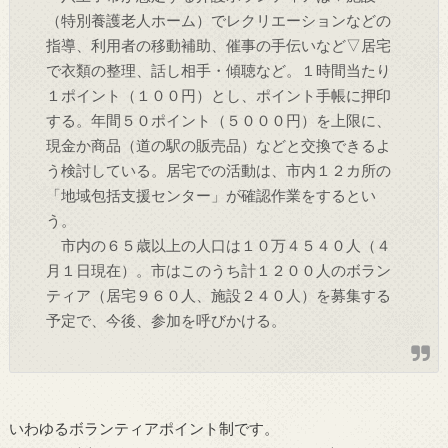
（特別養護老人ホーム）でレクリエーションなどの
指導、利用者の移動補助、催事の手伝いなど▽居宅
で衣類の整理、話し相手・傾聴など。１時間当たり
１ポイント（１００円）とし、ポイント手帳に押印
する。年間５０ポイント（５０００円）を上限に、
現金か商品（道の駅の販売品）などと交換できるよ
う検討している。居宅での活動は、市内１２カ所の
「地域包括支援センター」が確認作業をするとい
う。
市内の６５歳以上の人口は１０万４５４０人（４
月１日現在）。市はこのうち計１２００人のボラン
ティア（居宅９６０人、施設２４０人）を募集する
予定で、今後、参加を呼びかける。
いわゆるボランティアポイント制です。