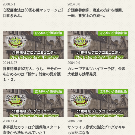
2006.5.1
2014.8.8
心配蘇生法は30回心臓マッサージと2
介護療養病床、廃止の方針を撤回、
回吹き込み。
一転、事実上の存続へ。
ほろ酔い介護福祉論
ほろ酔い介護福祉論
2014.3.27
2004.9.9
特養待機者52万人。うち、三分の一
カレーでアルツハイマー予防、金沢
を占めるのは「除外」対象の要介護
大教授ら効果発見
１・２。
ほろ酔い介護福祉論
ほろ酔い介護福祉論
2006.11.4
2006.5.28
家事援助カットは介護保険スタート
サンライフ彦坂の施設ブログが今年
直後から決められていた？
も日記になる