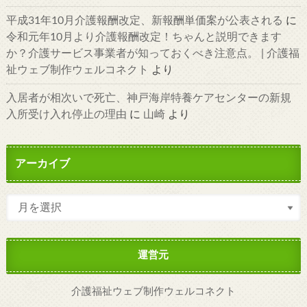
平成31年10月介護報酬改定、新報酬単価案が公表される
に
令和元年10月より介護報酬改定！ちゃんと説明できます
か？介護サービス事業者が知っておくべき注意点。 | 介護福
祉ウェブ制作ウェルコネクト
より
入居者が相次いで死亡、神戸海岸特養ケアセンターの新規
入所受け入れ停止の理由
に
山崎
より
アーカイブ
運営元
介護福祉ウェブ制作ウェルコネクト