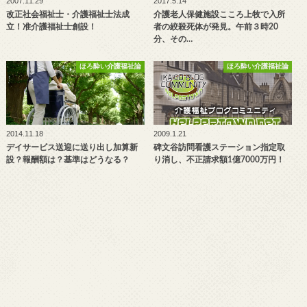
2007.11.29
2017.5.14
改正社会福祉士・介護福祉士法成
介護老人保健施設こころ上牧で入所
立！准介護福祉士創設！
者の絞殺死体が発見。午前３時20
分、その…
ほろ酔い介護福祉論
ほろ酔い介護福祉論
2014.11.18
2009.1.21
デイサービス送迎に送り出し加算新
碑文谷訪問看護ステーション指定取
設？報酬額は？基準はどうなる？
り消し、不正請求額1億7000万円！