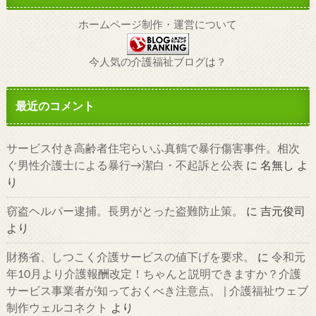
ホームページ制作・運営について
今人気の介護福祉ブログは？
最近のコメント
サービス付き高齢者住宅らいふ真鶴で暴行傷害事件。相次
ぐ男性介護士による暴行→潔白・不起訴と公表
に
名無し
よ
り
窃盗ヘルパー逮捕。長男がとった盗難防止策。
に
吉元俊司
より
財務省、しつこく介護サービスの値下げを要求。
に
令和元
年10月より介護報酬改定！ちゃんと説明できますか？介護
サービス事業者が知っておくべき注意点。 | 介護福祉ウェブ
制作ウェルコネクト
より