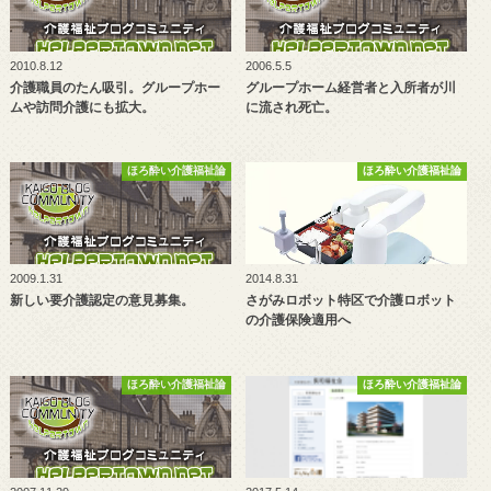
2010.8.12
2006.5.5
介護職員のたん吸引。グループホー
グループホーム経営者と入所者が川
ムや訪問介護にも拡大。
に流され死亡。
ほろ酔い介護福祉論
ほろ酔い介護福祉論
2009.1.31
2014.8.31
新しい要介護認定の意見募集。
さがみロボット特区で介護ロボット
の介護保険適用へ
ほろ酔い介護福祉論
ほろ酔い介護福祉論