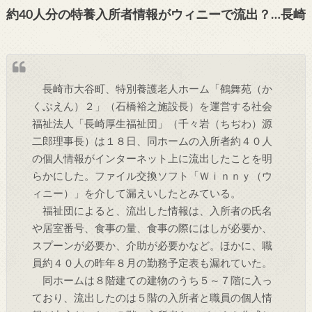
約40人分の特養入所者情報がウィニーで流出？…長崎
長崎市大谷町、特別養護老人ホーム「鶴舞苑（か
くぶえん）２」（石橋裕之施設長）を運営する社会
福祉法人「長崎厚生福祉団」（千々岩（ちぢわ）源
二郎理事長）は１８日、同ホームの入所者約４０人
の個人情報がインターネット上に流出したことを明
らかにした。ファイル交換ソフト「Ｗｉｎｎｙ（ウ
ィニー）」を介して漏えいしたとみている。
福祉団によると、流出した情報は、入所者の氏名
や居室番号、食事の量、食事の際にはしが必要か、
スプーンが必要か、介助が必要かなど。ほかに、職
員約４０人の昨年８月の勤務予定表も漏れていた。
同ホームは８階建ての建物のうち５～７階に入っ
ており、流出したのは５階の入所者と職員の個人情