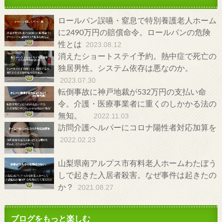
ロールパン誤嚥・窒息で特別養護老人ホーム
に2490万円の賠償命令。ロールパンの危険
性とは
2023.08.12
消えたショートステイ予約。熱中症で死亡の
独居男性。システム依存は悪なのか。
2023.07.30
転倒事故に神戸地裁が532万円の支払い命
令。介護・医療事業者に重くのしかかる法の
無知。
2022.11.03
訪問介護ヘルパーにコロナ陽性者対応加算を
2022.02.23
山梨県南アルプス市有料老人ホームわたぼう
しで起きた入居者殺害。なぜ事件は起きたの
か？
2021.08.27
ブログをもっと楽しむ