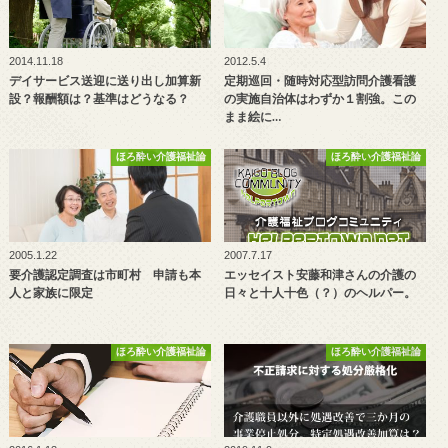
2014.11.18
2012.5.4
デイサービス送迎に送り出し加算新
定期巡回・随時対応型訪問介護看護
設？報酬額は？基準はどうなる？
の実施自治体はわずか１割強。この
まま絵に…
ほろ酔い介護福祉論
ほろ酔い介護福祉論
2005.1.22
2007.7.17
要介護認定調査は市町村 申請も本
エッセイスト安藤和津さんの介護の
人と家族に限定
日々と十人十色（？）のヘルパー。
ほろ酔い介護福祉論
ほろ酔い介護福祉論