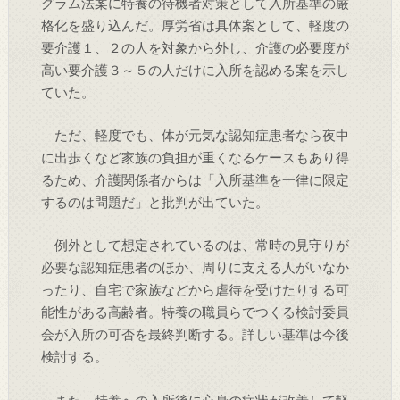
グラム法案に特養の待機者対策として入所基準の厳
格化を盛り込んだ。厚労省は具体案として、軽度の
要介護１、２の人を対象から外し、介護の必要度が
高い要介護３～５の人だけに入所を認める案を示し
ていた。
ただ、軽度でも、体が元気な認知症患者なら夜中
に出歩くなど家族の負担が重くなるケースもあり得
るため、介護関係者からは「入所基準を一律に限定
するのは問題だ」と批判が出ていた。
例外として想定されているのは、常時の見守りが
必要な認知症患者のほか、周りに支える人がいなか
ったり、自宅で家族などから虐待を受けたりする可
能性がある高齢者。特養の職員らでつくる検討委員
会が入所の可否を最終判断する。詳しい基準は今後
検討する。