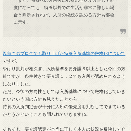
また、特養への入所後に心身の症状が改善して軽
度になっても、特養以外での生活が非常に難しい場
合と判断されれば、入所の継続を認める方針も部会
に示す。
以前このブログでも取り上げた特養入所基準の厳格化について
ですが、
やはり批判が相次ぎ、入所基準を要介護３以上とした今回の方
針ですが、条件付きで要介護１．２でも入所が認められるよう
になりました。
ただ、今後の方向性としては入所基準について厳格化していき
たいという国の方針も見えたことから、
特養の入所判定会が十分に入所の優先度を判断してできている
かどうかということも問われていきますね。
そもそも、要介護認定が本当に正しく本人の状況を反映して介