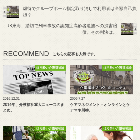
虐待でグループホーム指定取り消しで利用者は全額自己負
担？
JR東海、踏切で列車事故の認知症高齢者遺族への損害賠
償。その判決は。
RECOMMEND
こちらの記事も人気です。
ほろ酔い介護福祉論
ほろ酔い介護福祉論
2016.12.31
2006.7.27
2016年、介護福祉重大ニュースのま
ケアマネジメント・オンラインとケ
とめ。
アマネ川柳。
ほろ酔い介護福祉論
ほろ酔い介護福祉論