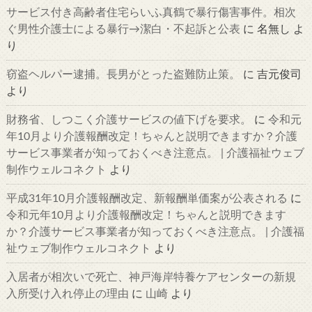
サービス付き高齢者住宅らいふ真鶴で暴行傷害事件。相次
ぐ男性介護士による暴行→潔白・不起訴と公表
に
名無し
よ
り
窃盗ヘルパー逮捕。長男がとった盗難防止策。
に
吉元俊司
より
財務省、しつこく介護サービスの値下げを要求。
に
令和元
年10月より介護報酬改定！ちゃんと説明できますか？介護
サービス事業者が知っておくべき注意点。 | 介護福祉ウェブ
制作ウェルコネクト
より
平成31年10月介護報酬改定、新報酬単価案が公表される
に
令和元年10月より介護報酬改定！ちゃんと説明できます
か？介護サービス事業者が知っておくべき注意点。 | 介護福
祉ウェブ制作ウェルコネクト
より
入居者が相次いで死亡、神戸海岸特養ケアセンターの新規
入所受け入れ停止の理由
に
山崎
より