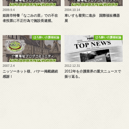
2009.9.4
2004.10.14
姫路市特養「なごみの里」での不在
車いすも着実に進歩 国際福祉機器
者投票に不正行為で施設長逮捕。
展
ほろ酔い介護福祉論
ほろ酔い介護福祉論
2007.2.4
2012.12.31
ニッソーネット様、バナー掲載継続
2012年を介護業界の重大ニュースで
感謝！
振り返る。