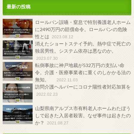
最新の投稿
ロールパン誤嚥・窒息で特別養護老人ホーム
に2490万円の賠償命令。ロールパンの危険
性とは
2023.08.12
消えたショートステイ予約。熱中症で死亡の
独居男性。システム依存は悪なのか。
2023.07.30
転倒事故に神戸地裁が532万円の支払い命
令。介護・医療事業者に重くのしかかる法の
無知。
2022.11.03
訪問介護ヘルパーにコロナ陽性者対応加算を
2022.02.23
山梨県南アルプス市有料老人ホームわたぼう
しで起きた入居者殺害。なぜ事件は起きたの
か？
2021.08.27