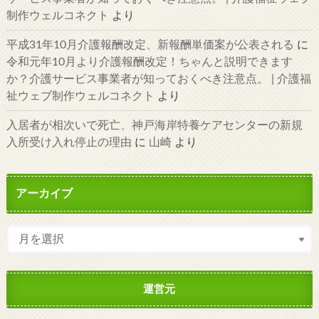
制作ウェルコネクト
より
平成31年10月介護報酬改定、新報酬単価案が公表される
に
令和元年10月より介護報酬改定！ちゃんと説明できます
か？介護サービス事業者が知っておくべき注意点。 | 介護福
祉ウェブ制作ウェルコネクト
より
入居者が相次いで死亡、神戸海岸特養ケアセンターの新規
入所受け入れ停止の理由
に
山崎
より
アーカイブ
運営元