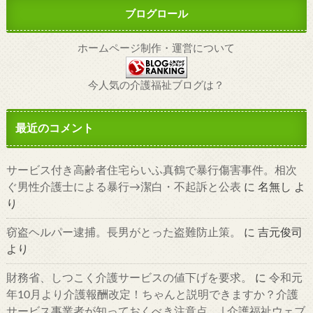
ブログロール
ホームページ制作・運営について
今人気の介護福祉ブログは？
最近のコメント
サービス付き高齢者住宅らいふ真鶴で暴行傷害事件。相次
ぐ男性介護士による暴行→潔白・不起訴と公表
に
名無し
よ
り
窃盗ヘルパー逮捕。長男がとった盗難防止策。
に
吉元俊司
より
財務省、しつこく介護サービスの値下げを要求。
に
令和元
年10月より介護報酬改定！ちゃんと説明できますか？介護
サービス事業者が知っておくべき注意点。 | 介護福祉ウェブ