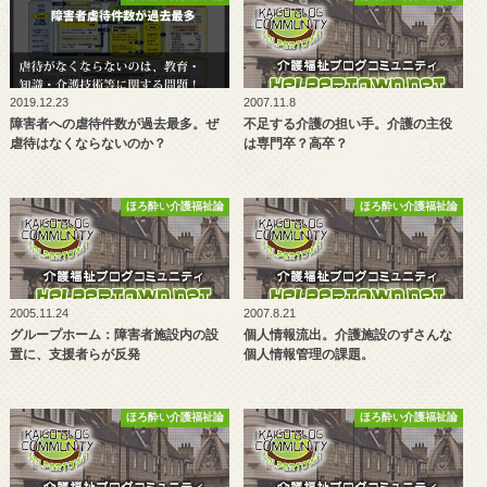
2019.12.23
2007.11.8
障害者への虐待件数が過去最多。ぜ
不足する介護の担い手。介護の主役
虐待はなくならないのか？
は専門卒？高卒？
ほろ酔い介護福祉論
ほろ酔い介護福祉論
2005.11.24
2007.8.21
グループホーム：障害者施設内の設
個人情報流出。介護施設のずさんな
置に、支援者らが反発
個人情報管理の課題。
ほろ酔い介護福祉論
ほろ酔い介護福祉論