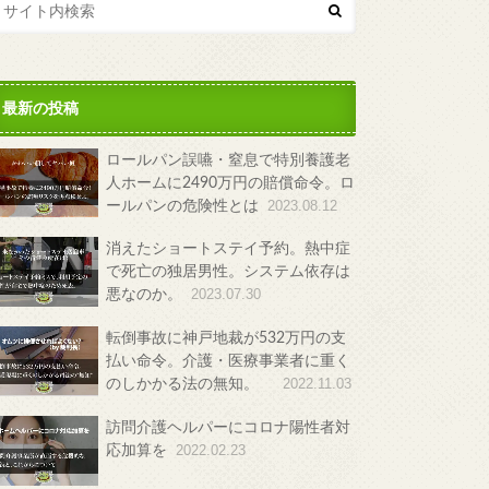
最新の投稿
ロールパン誤嚥・窒息で特別養護老
人ホームに2490万円の賠償命令。ロ
ールパンの危険性とは
2023.08.12
消えたショートステイ予約。熱中症
で死亡の独居男性。システム依存は
悪なのか。
2023.07.30
転倒事故に神戸地裁が532万円の支
払い命令。介護・医療事業者に重く
のしかかる法の無知。
2022.11.03
訪問介護ヘルパーにコロナ陽性者対
応加算を
2022.02.23