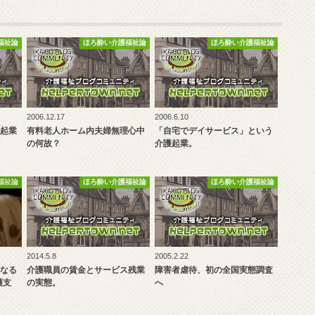
福祉論
ほろ酔い介護福祉論
ほろ酔い介護福祉論
2006.12.17
2006.6.10
起業
有料老人ホーム内夫婦無理心中
「自宅でデイサービス」という
の何故？
介護起業。
福祉論
ほろ酔い介護福祉論
ほろ酔い介護福祉論
2014.5.8
2005.2.22
なる
介護職員の賃金とサービス残業
障害者虐待、初の全国実態調査
護支
の実態。
へ