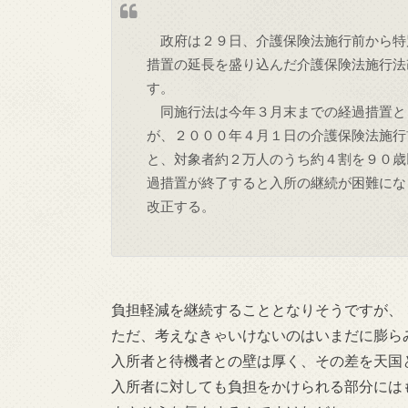
政府は２９日、介護保険法施行前から特
措置の延長を盛り込んだ介護保険法施行法
す。
同施行法は今年３月末までの経過措置と
が、２０００年４月１日の介護保険法施行
と、対象者約２万人のうち約４割を９０歳
過措置が終了すると入所の継続が困難にな
改正する。
負担軽減を継続することとなりそうですが、
ただ、考えなきゃいけないのはいまだに膨ら
入所者と待機者との壁は厚く、その差を天国
入所者に対しても負担をかけられる部分には