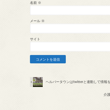
名前
※
メール
※
サイト
ヘルパータウンはtwitterと連動して情
介