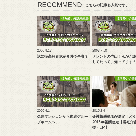
RECOMMEND
こちらの記事も人気です。
ほろ酔い介護福祉論
ほろ酔い介護
2006.8.17
2007.7.10
認知症高齢者認定介護従事者？
タレントの内山くんが介護
してたって、知ってます？
ほろ酔い介護福祉論
ほろ酔い介護
2006.4.14
2015.2.6
偽造マンションから偽造グルー
介護報酬単価が決定！どう
プホームへ。
2015年報酬改定【居宅介
援・CM】