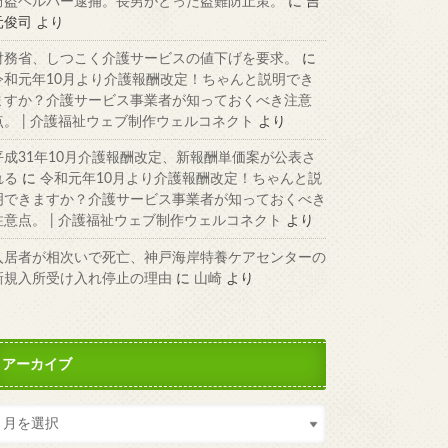
窃盗ヘルパー逮捕。長男がとった盗難防止策。
に
吉
元俊司
より
財務省、しつこく介護サービスの値下げを要求。
に
令和元年10月より介護報酬改定！ちゃんと説明でき
ますか？介護サービス事業者が知っておくべき注意
点。 | 介護福祉ウェブ制作ウェルコネクト
より
平成31年10月介護報酬改定、新報酬単価案が公表さ
れる
に
令和元年10月より介護報酬改定！ちゃんと説
明できますか？介護サービス事業者が知っておくべき
注意点。 | 介護福祉ウェブ制作ウェルコネクト
より
入居者が相次いで死亡、神戸海岸特養ケアセンターの
新規入所受け入れ停止の理由
に
山崎
より
アーカイブ