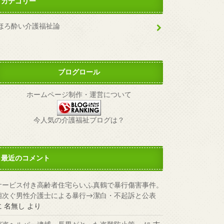
カテゴリー
ほろ酔い介護福祉論
ブログロール
ホームページ制作・運営について
今人気の介護福祉ブログは？
最近のコメント
サービス付き高齢者住宅らいふ真鶴で暴行傷害事件。
相次ぐ男性介護士による暴行→潔白・不起訴と公表
に
名無し
より