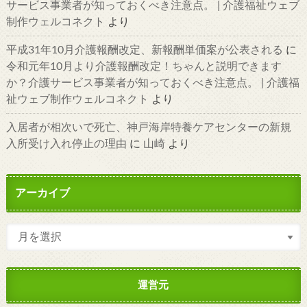
サービス事業者が知っておくべき注意点。 | 介護福祉ウェブ
制作ウェルコネクト
より
平成31年10月介護報酬改定、新報酬単価案が公表される
に
令和元年10月より介護報酬改定！ちゃんと説明できます
か？介護サービス事業者が知っておくべき注意点。 | 介護福
祉ウェブ制作ウェルコネクト
より
入居者が相次いで死亡、神戸海岸特養ケアセンターの新規
入所受け入れ停止の理由
に
山崎
より
アーカイブ
運営元