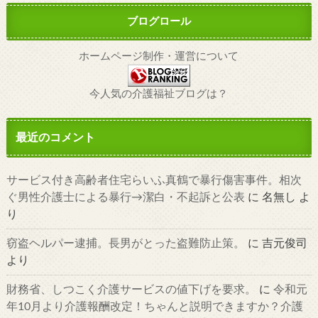
ブログロール
ホームページ制作・運営について
今人気の介護福祉ブログは？
最近のコメント
サービス付き高齢者住宅らいふ真鶴で暴行傷害事件。相次
ぐ男性介護士による暴行→潔白・不起訴と公表
に
名無し
よ
り
窃盗ヘルパー逮捕。長男がとった盗難防止策。
に
吉元俊司
より
財務省、しつこく介護サービスの値下げを要求。
に
令和元
年10月より介護報酬改定！ちゃんと説明できますか？介護