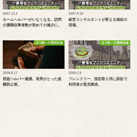
2007.12.4
2007.8.18
ホームヘルパーがいなくなる。訪問
経営コンサルタントが変える福祉の
介護職従事者数が初めての減少に。
現場。
ほろ酔い介護福祉論
ほろ酔い介護福祉論
2009.8.17
2009.2.9
窃盗ヘルパー逮捕。長男がとった盗
フレンドリー、指定取り消し訴訟で
難防止策。
利用者が意見陳述。