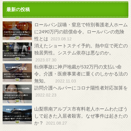
最新の投稿
ロールパン誤嚥・窒息で特別養護老人ホーム
に2490万円の賠償命令。ロールパンの危険
性とは
2023.08.12
消えたショートステイ予約。熱中症で死亡の
独居男性。システム依存は悪なのか。
2023.07.30
転倒事故に神戸地裁が532万円の支払い命
令。介護・医療事業者に重くのしかかる法の
無知。
2022.11.03
訪問介護ヘルパーにコロナ陽性者対応加算を
2022.02.23
山梨県南アルプス市有料老人ホームわたぼう
しで起きた入居者殺害。なぜ事件は起きたの
か？
2021.08.27