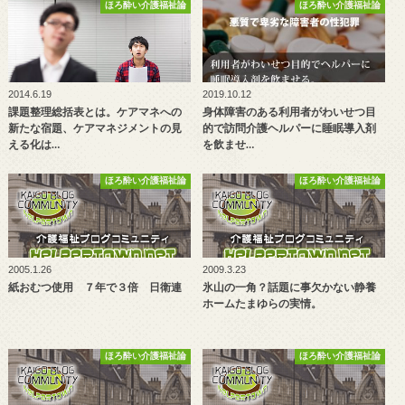
ほろ酔い介護福祉論
ほろ酔い介護福祉論
2014.6.19
2019.10.12
課題整理総括表とは。ケアマネへの
身体障害のある利用者がわいせつ目
新たな宿題、ケアマネジメントの見
的で訪問介護ヘルパーに睡眠導入剤
える化は…
を飲ませ…
ほろ酔い介護福祉論
ほろ酔い介護福祉論
2005.1.26
2009.3.23
紙おむつ使用 ７年で３倍 日衛連
氷山の一角？話題に事欠かない静養
ホームたまゆらの実情。
ほろ酔い介護福祉論
ほろ酔い介護福祉論