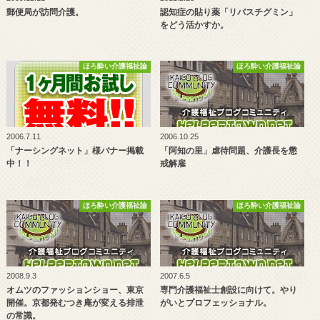
郵便局が訪問介護。
認知症の貼り薬「リバスチグミン」
をどう活かすか。
ほろ酔い介護福祉論
ほろ酔い介護福祉論
2006.7.11
2006.10.25
「ナーシングネット」様バナー掲載
「阿知の里」虐待問題、介護長を懲
中！！
戒解雇
ほろ酔い介護福祉論
ほろ酔い介護福祉論
2008.9.3
2007.6.5
オムツのファッションショー、東京
専門介護福祉士創設に向けて。やり
開催。京都発むつき庵が変える排泄
がいとプロフェッショナル。
の常識。