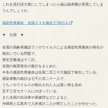
これを流行語大賞にしてしまったら福山福寿園が受賞してしま
うんでしょうか。
感染性胃腸炎 全国２３６施設で7821人
▼ 引用 ▼
全国の高齢者施設でノロウイルスによる感染性胃腸炎の発生が
相次いでいる問題で、
厚生労働省は十二日、
全国の集団発生の集計をまとめた。
今冬の感染性胃腸炎は全国二百三十六施設で発生している。
感染者数の総計は七千八百二十一人で、
うちノロウイルスが検出された人は疑い例も含め
五千三百七十一人にのぼっている。
また全国の自治体や保健所などによると、
沖縄県と広島市で入所者計二人が死亡したことが分かった。