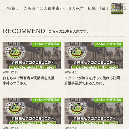
特養： 入所者４２人食中毒か、６人死亡 広島・福山
RECOMMEND
こちらの記事も人気です。
ほろ酔い介護福祉論
ほろ酔い介護福祉論
2004.12.15
2007.4.15
おもちゃで障害者や高齢者を支援
スタッフが誇りを持って働ける訪問
小林るつ子さん
介護事業所であるために。
ほろ酔い介護福祉論
ほろ酔い介護福祉論
2009.12.11
2011.2.23