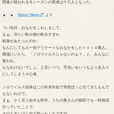
関連が疑われる今シーズンの死者は十六人となった。
▲ ▲
Yahoo! News
より
つい先日、おなかをこわしまして。
まぁ、冷たい飲み物の飲みすぎか、
刺身があたったのか、
なんにしても人一倍デリケートなおなかをしたｔｏｔｏ職人。
職場にいたら、「ノロウイルスじゃないのぉ？」と、みんなに
疑われ。
んなわけないでしょ。と言いつつ、手洗いをいつもより念入り
にしてしまう小心者。
ノロウイルス自体はこの年末年始で突然ぽっと出てきたもんで
もないわけで。
まぁ、かく言う自分も昨年、うちの奥さんの病院でも一時期流
行っていたことで、
そのときにはじめて知ったくちですが。