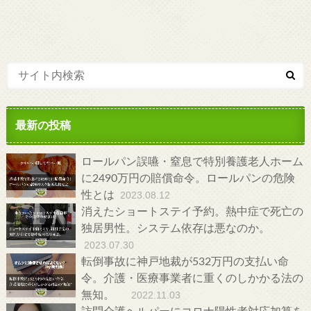
最新の投稿
ロールパン誤嚥・窒息で特別養護老人ホーム
に2490万円の賠償命令。ロールパンの危険
性とは
2023.08.12
消えたショートステイ予約。熱中症で死亡の
独居男性。システム依存は悪なのか。
2023.07.30
転倒事故に神戸地裁が532万円の支払い命
令。介護・医療事業者に重くのしかかる法の
無知。
2022.11.03