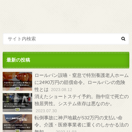
最新の投稿
ロールパン誤嚥・窒息で特別養護老人ホーム
に2490万円の賠償命令。ロールパンの危険
性とは
2023.08.12
消えたショートステイ予約。熱中症で死亡の
独居男性。システム依存は悪なのか。
2023.07.30
転倒事故に神戸地裁が532万円の支払い命
令。介護・医療事業者に重くのしかかる法の