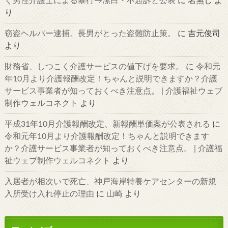
ぐ男性介護士による暴行→潔白・不起訴と公表
に
名無し
よ
り
窃盗ヘルパー逮捕。長男がとった盗難防止策。
に
吉元俊司
より
財務省、しつこく介護サービスの値下げを要求。
に
令和元
年10月より介護報酬改定！ちゃんと説明できますか？介護
サービス事業者が知っておくべき注意点。 | 介護福祉ウェブ
制作ウェルコネクト
より
平成31年10月介護報酬改定、新報酬単価案が公表される
に
令和元年10月より介護報酬改定！ちゃんと説明できます
か？介護サービス事業者が知っておくべき注意点。 | 介護福
祉ウェブ制作ウェルコネクト
より
入居者が相次いで死亡、神戸海岸特養ケアセンターの新規
入所受け入れ停止の理由
に
山崎
より