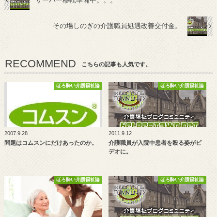
サーバー移転準備中。。。
その場しのぎの介護職員処遇改善交付金。
RECOMMEND
こちらの記事も人気です。
ほろ酔い介護福祉論
ほろ酔い介護福祉論
2007.9.28
2011.9.12
問題はコムスンにだけあったのか。
介護職員が入院中患者を殴る姿がビ
デオに。
ほろ酔い介護福祉論
ほろ酔い介護福祉論