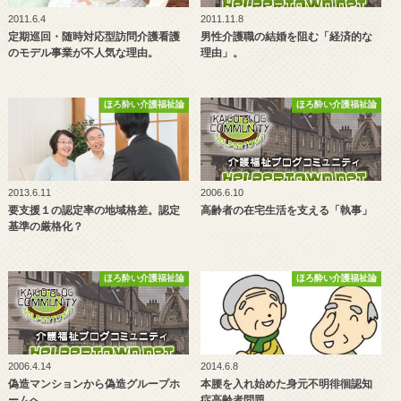
2011.6.4
2011.11.8
定期巡回・随時対応型訪問介護看護
男性介護職の結婚を阻む「経済的な
のモデル事業が不人気な理由。
理由」。
ほろ酔い介護福祉論
ほろ酔い介護福祉論
2013.6.11
2006.6.10
要支援１の認定率の地域格差。認定
高齢者の在宅生活を支える「執事」
基準の厳格化？
ほろ酔い介護福祉論
ほろ酔い介護福祉論
2006.4.14
2014.6.8
偽造マンションから偽造グループホ
本腰を入れ始めた身元不明徘徊認知
ームへ。
症高齢者問題。