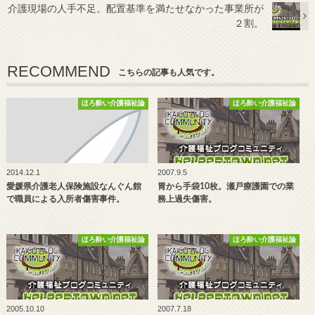
介護現場の人手不足。配置基準を満たせなかった事業所が
２割。
RECOMMEND
こちらの記事も人気です。
ほろ酔い介護福祉論
ほろ酔い介護福祉論
2014.12.1
2007.9.5
愛媛県介護老人保険施設なんぐん館
胃から手袋10枚。瀬戸療護園での業
で職員による入所者傷害事件。
務上過失傷害。
ほろ酔い介護福祉論
ほろ酔い介護福祉論
2005.10.10
2007.7.18