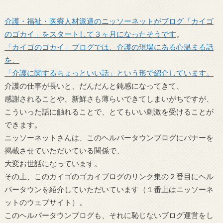
介護・福祉・医療人材派遣のニッソーネットがブログ「カイゴ
のゴカイ」をスタートして３ヶ月になったそうです
。
「カイゴのゴカイ」ブログでは、介護の現場にある心温まる話
を、
「介護に関するちょっといい話」という形で紹介しています。
介護の仕事が長いと、だんだんと鈍感になってきて、
感謝されることや、新鮮さも薄らいできてしまいがちですが、
こういった話に触れることで、とてもいい刺激を受けることが
できます。
ニッソーネットさんは、このヘルパータウンブログにバナーを
掲載させていただいている関係で、
大変お世話になっています。
その上、このカイゴのゴカイブログのリンク集の２番目にヘル
パータウンを紹介していただいています（１番上はニッソーネ
ットのウェブサイト）。
このヘルパータウンブログも、それに恥じないブログ運営をし