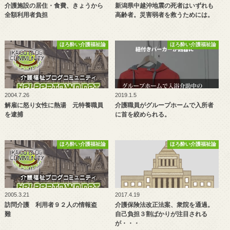
介護施設の居住・食費、きょうから
新潟県中越沖地震の死者はいずれも
全額利用者負担
高齢者。災害弱者を救うためには。
ほろ酔い介護福祉論
ほろ酔い介護福祉論
2004.7.26
2019.1.5
解雇に怒り女性に熱湯 元特養職員
介護職員がグループホームで入所者
を逮捕
に首を絞められる。
ほろ酔い介護福祉論
ほろ酔い介護福祉論
2005.3.21
2017.4.19
訪問介護 利用者９２人の情報盗
介護保険法改正法案、衆院を通過。
難
自己負担３割ばかりが注目される
が・・・