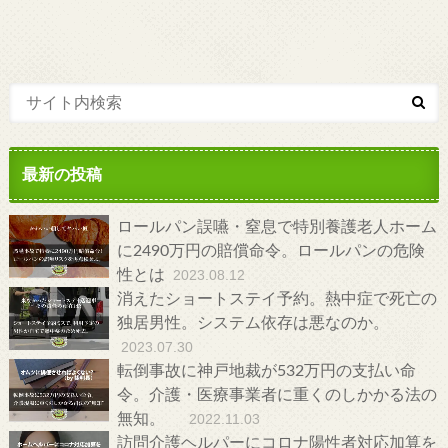
最新の投稿
ロールパン誤嚥・窒息で特別養護老人ホーム
に2490万円の賠償命令。ロールパンの危険
性とは
2023.08.12
消えたショートステイ予約。熱中症で死亡の
独居男性。システム依存は悪なのか。
2023.07.30
転倒事故に神戸地裁が532万円の支払い命
令。介護・医療事業者に重くのしかかる法の
無知。
2022.11.03
訪問介護ヘルパーにコロナ陽性者対応加算を