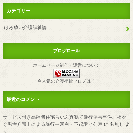
カテゴリー
ほろ酔い介護福祉論
ブログロール
ホームページ制作・運営について
今人気の介護福祉ブログは？
最近のコメント
サービス付き高齢者住宅らいふ真鶴で暴行傷害事件。相次
ぐ男性介護士による暴行→潔白・不起訴と公表
に
名無し
よ
り