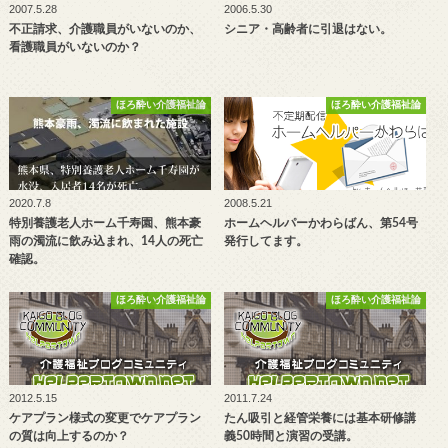
2007.5.28
2006.5.30
不正請求、介護職員がいないのか、
シニア・高齢者に引退はない。
看護職員がいないのか？
ほろ酔い介護福祉論
ほろ酔い介護福祉論
2020.7.8
2008.5.21
特別養護老人ホーム千寿園、熊本豪
ホームヘルパーかわらばん、第54号
雨の濁流に飲み込まれ、14人の死亡
発行してます。
確認。
ほろ酔い介護福祉論
ほろ酔い介護福祉論
2012.5.15
2011.7.24
ケアプラン様式の変更でケアプラン
たん吸引と経管栄養には基本研修講
の質は向上するのか？
義50時間と演習の受講。