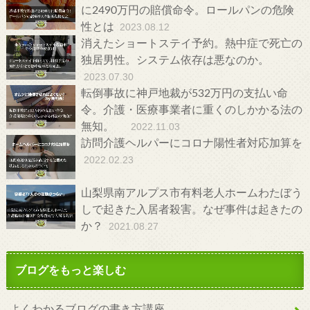
に2490万円の賠償命令。ロールパンの危険
性とは
2023.08.12
消えたショートステイ予約。熱中症で死亡の
独居男性。システム依存は悪なのか。
2023.07.30
転倒事故に神戸地裁が532万円の支払い命
令。介護・医療事業者に重くのしかかる法の
無知。
2022.11.03
訪問介護ヘルパーにコロナ陽性者対応加算を
2022.02.23
山梨県南アルプス市有料老人ホームわたぼう
しで起きた入居者殺害。なぜ事件は起きたの
か？
2021.08.27
ブログをもっと楽しむ
よくわかるブログの書き方講座