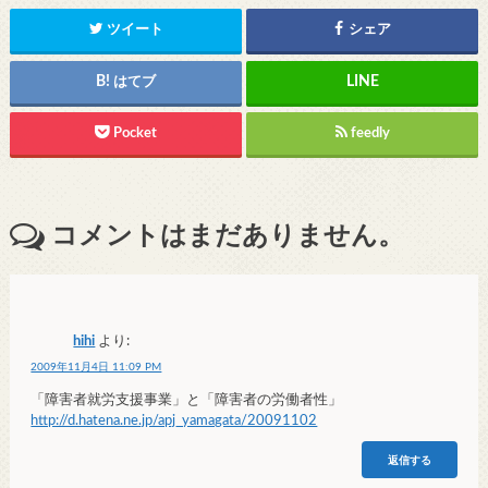
ツイート
シェア
はてブ
Pocket
feedly
コメントはまだありません。
hihi
より:
2009年11月4日 11:09 PM
「障害者就労支援事業」と「障害者の労働者性」
http://d.hatena.ne.jp/apj_yamagata/20091102
返信する