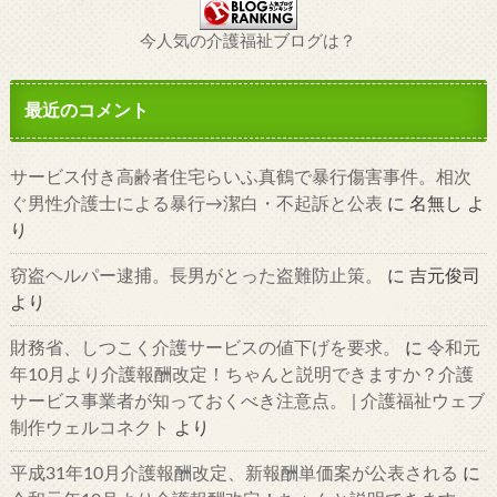
今人気の介護福祉ブログは？
最近のコメント
サービス付き高齢者住宅らいふ真鶴で暴行傷害事件。相次
ぐ男性介護士による暴行→潔白・不起訴と公表
に
名無し
よ
り
窃盗ヘルパー逮捕。長男がとった盗難防止策。
に
吉元俊司
より
財務省、しつこく介護サービスの値下げを要求。
に
令和元
年10月より介護報酬改定！ちゃんと説明できますか？介護
サービス事業者が知っておくべき注意点。 | 介護福祉ウェブ
制作ウェルコネクト
より
平成31年10月介護報酬改定、新報酬単価案が公表される
に