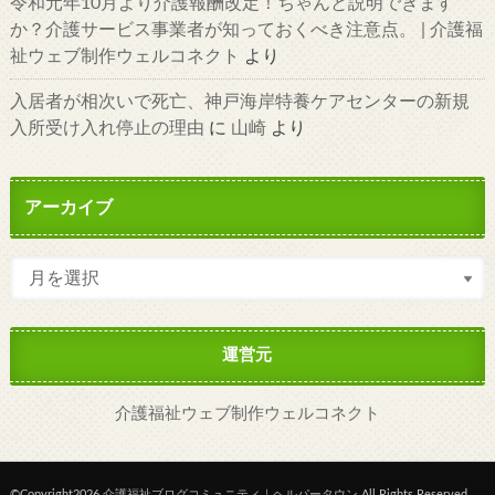
令和元年10月より介護報酬改定！ちゃんと説明できます
か？介護サービス事業者が知っておくべき注意点。 | 介護福
祉ウェブ制作ウェルコネクト
より
入居者が相次いで死亡、神戸海岸特養ケアセンターの新規
入所受け入れ停止の理由
に
山崎
より
アーカイブ
運営元
介護福祉ウェブ制作ウェルコネクト
©Copyright2026
介護福祉ブログコミュニティ｜ヘルパータウン
.All Rights Reserved.