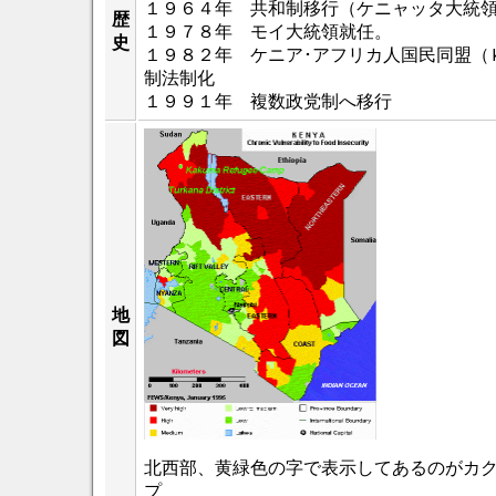
１９６４年 共和制移行（ケニャッタ大統
歴
１９７８年 モイ大統領就任。
史
１９８２年 ケニア･アフリカ人国民同盟（
制法制化
１９９１年 複数政党制へ移行
地
図
北西部、黄緑色の字で表示してあるのがカ
プ