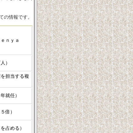
ての情報です。
Ｋｅｎｙａ
万人）
権を担当する複
８年就任）
．５倍）
％を占める）