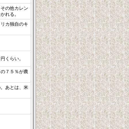
。その他カレン
分かれる。
フリカ独自のキ
６円くらい。
口の７５％が農
の。あとは、米