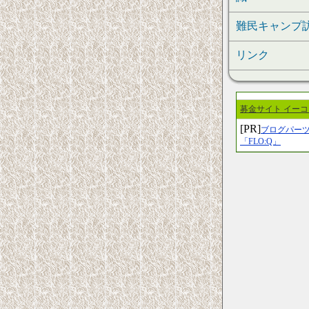
難民キャンプ
リンク
募金サイト イー
[PR]
ブログパー
「FLO:Q」