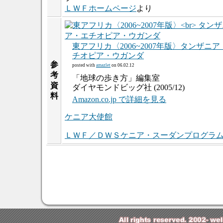
ＬＷＦホームページ
より
東アフリカ〈2006~2007年版〉タンザニ
チオピア・ウガンダ
参
posted with
amazlet
on 06.02.12
考
「地球の歩き方」編集室
資
ダイヤモンドビッグ社 (2005/12)
料
Amazon.co.jp で詳細を見る
ケニア大使館
ＬＷＦ／ＤＷＳケニア・スーダンプログラ