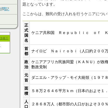
題となっています。
訪問記
ここからは、難民の受け入れを行うケニアについ
正
式
ケニア共和国 Ｒｅｐｕｂｌｉｃ ｏｆ 
国
ココロ！
名
ツ
首
ナイロビ Ｎａｉｒｏｂｉ（人口約２００
都
政
ケニアアフリカ民族同盟（ＫＡＮＵ）が政
治
数政党制
元
ダニエル・アラップ・モイ大統領（１９７
首
面
５８万２６４６平方ｋｍ（日本のおよそ１
積
人
２８６８万人（都市部の人口がおよそ３０
口