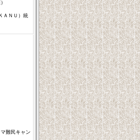
領）
ＫＡＮＵ）統
クマ難民キャン