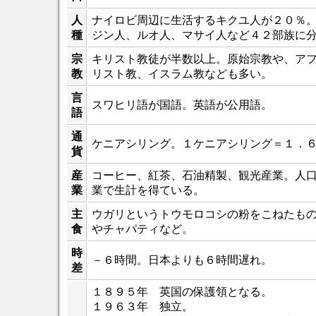
人
ナイロビ周辺に生活するキクユ人が２０％
種
ジン人、ルオ人、マサイ人など４２部族に
宗
キリスト教徒が半数以上。原始宗教や、ア
教
リスト教、イスラム教なども多い。
言
スワヒリ語が国語。英語が公用語。
語
通
ケニアシリング。１ケニアシリング＝１．
貨
産
コーヒー、紅茶、石油精製、観光産業。人
業
業で生計を得ている。
主
ウガリというトウモロコシの粉をこねたも
食
やチャパティなど。
時
－６時間。日本よりも６時間遅れ。
差
１８９５年 英国の保護領となる。
１９６３年 独立。