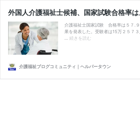
外国人介護福祉士候補、国家試験合格率
介護福祉士国家試験 合格率は５７.
果を発表した。受験者は15万２５７
外
…
続きを読む
国
人
介
護
介護福祉ブログコミュニティ｜ヘルパータウン
福
祉
士
候
補、
国
家
試
験
合
格