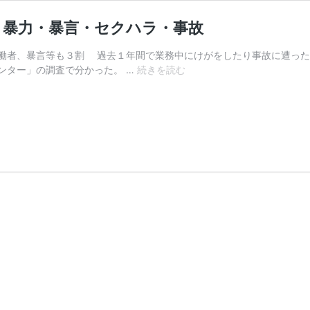
と暴力・暴言・セクハラ・事故
働者、暴言等も３割 過去１年間で業務中にけがをしたり事故に遭った
介
ンター」の調査で分かった。 …
続きを読む
護
現
場
に
は
危
険
が
い
っ
ぱ
い？
介
護
労
働