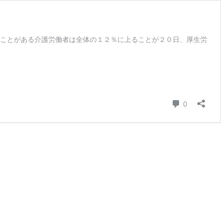
ことがある介護労働者は全体の１２％に上ることが２０日、厚生労
コメント
0