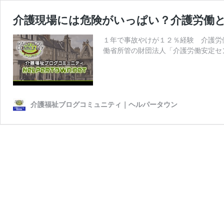
介護現場には危険がいっぱい？介護労働
１年で事故やけが１２％経験 介護労
働省所管の財団法人「介護労働安定セ
介護福祉ブログコミュニティ｜ヘルパータウン